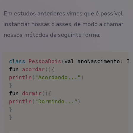
Em estudos anteriores vimos que é possível
instanciar nossas classes, de modo a chamar
nossos métodos da seguinte forma:
class
PessoaDois
(
val anoNascimento
:
 In
fun 
acordar
(
)
{
println
(
"Acordando..."
)
}
fun 
dormir
(
)
{
println
(
"Dormindo..."
)
}
}