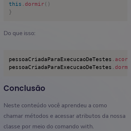
this
.
dormir
(
)
}
Do que isso:
pessoaCriadaParaExecucaoDeTestes
.
acord
pessoaCriadaParaExecucaoDeTestes
.
dormi
Conclusão
Neste conteúdo você aprendeu a como
chamar métodos e acessar atributos da nossa
classe por meio do comando with.