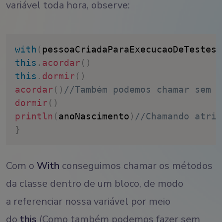
variável toda hora, observe:
with
(
pessoaCriadaParaExecucaoDeTestes
)
this
.
acordar
(
)
this
.
dormir
(
)
acordar
(
)
//Também podemos chamar sem o
dormir
(
)
println
(
anoNascimento
)
//Chamando atrib
}
Com o
With
conseguimos chamar os métodos
da classe dentro de um bloco, de modo
a referenciar nossa variável por meio
do
this
(Como também podemos fazer sem