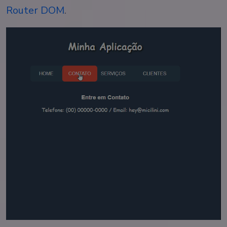
Router DOM
.