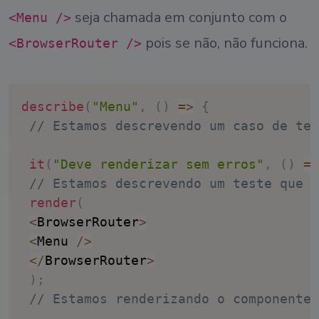
seja chamada em conjunto com o
<Menu />
pois se não, não funciona.
<BrowserRouter />
describe
(
"Menu"
,
(
)
=>
{
// Estamos descrevendo um caso de tes
it
(
"Deve renderizar sem erros"
,
(
)
=>
// Estamos descrevendo um teste que v
render
(
<
BrowserRouter
>
<
Menu 
/
>
<
/
BrowserRouter
>
)
;
// Estamos renderizando o componente 