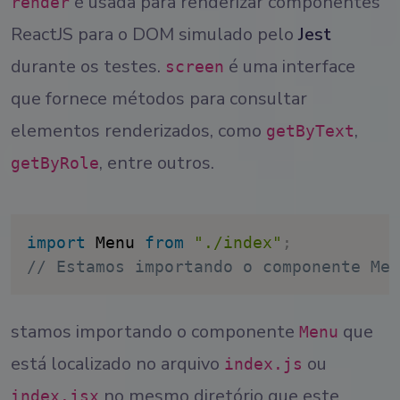
é usada para renderizar componentes
render
ReactJS para o DOM simulado pelo
Jest
durante os testes.
é uma interface
screen
que fornece métodos para consultar
elementos renderizados, como
,
getByText
, entre outros.
getByRole
import
 Menu 
from
"./index"
;
// Estamos importando o componente Men
stamos importando o componente
que
Menu
está localizado no arquivo
ou
index.js
no mesmo diretório que este
index.jsx