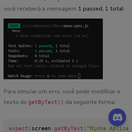
você receberá a mensagem
1 passed, 1 total
:
Para simular um erro, você pode modificar o
texto do
da seguinte forma:
getByText()
expect
(
screen
.
getByText
(
"Minha Aplicaç