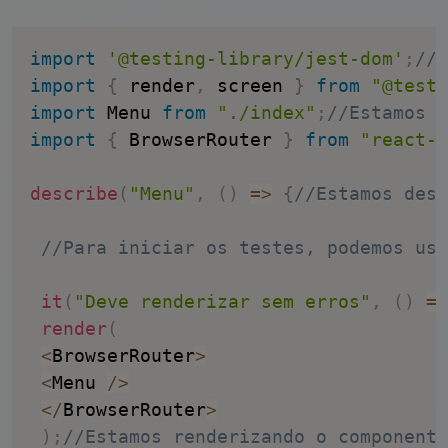
import
'@testing-library/jest-dom'
;
//E
import
{
 render
,
 screen 
}
from
"@testi
import
 Menu 
from
"./index"
;
//Estamos i
import
{
 BrowserRouter 
}
from
"react-r
describe
(
"Menu"
,
(
)
=>
{
//Estamos desc
//Para iniciar os testes, podemos usa
it
(
"Deve renderizar sem erros"
,
(
)
=>
render
(
<
BrowserRouter
>
<
Menu 
/
>
<
/
BrowserRouter
>
)
;
//Estamos renderizando o componente