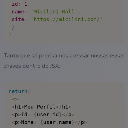
id
:
1
,
name
:
'Micilini Roll'
,
site
:
'https://micilini.com/'
}
}
Tanto que só precisamos acessar nossas essas
chaves dentro do JSX:
return
(
<
>
<
h1
>
Meu Perfil
<
/
h1
>
<
p
>
Id
:
{
user
.
id
}
<
/
p
>
<
p
>
Nome
:
{
user
.
name
}
<
/
p
>