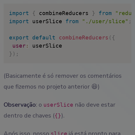
import
{
 combineReducers 
}
from
"redux
import
 userSlice 
from
"./user/slice"
;
export
default
combineReducers
(
{
user
:
}
)
;
(Basicamente é só remover os comentários
que fizemos no projeto anterior 😆)
Observação
: o
não deve estar
userSlice
dentro de chaves (
).
{}
Após isso, nosso
já está pronto para
slice