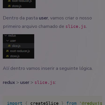
Dentro da pasta
user
, vamos criar o nosso
primeiro arquivo chamado de
.
slice.js
Alí dentro vamos inserir a seguinte lógica.
redux
>
user
>
:
slice.js
import
{
 createSlice 
}
from
'@reduxjs/