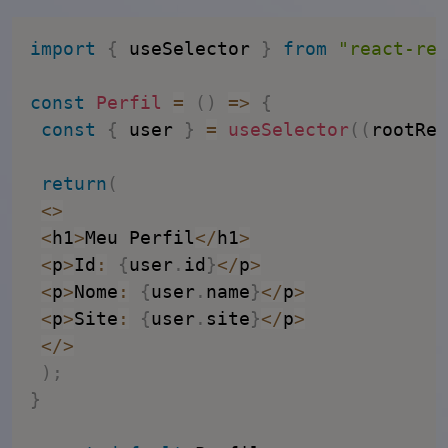
import
{
 useSelector 
}
from
"react-red
const
Perfil
=
(
)
=>
{
const
{
 user 
}
=
useSelector
(
(
rootRed
return
(
<
>
<
h1
>
Meu Perfil
<
/
h1
>
<
p
>
Id
:
{
user
.
id
}
<
/
p
>
<
p
>
Nome
:
{
user
.
name
}
<
/
p
>
<
p
>
Site
:
{
user
.
site
}
<
/
p
>
<
/
>
)
;
}