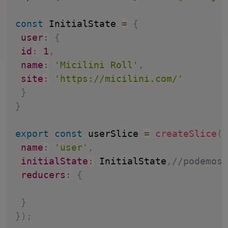
const
 InitialState 
=
{
user
:
{
id
:
1
,
name
:
'Micilini Roll'
,
site
:
'https://micilini.com/'
}
}
export
const
 userSlice 
=
createSlice
(
{
name
:
'user'
,
initialState
:
 InitialState
,
//podemos 
reducers
:
{
}
}
)
;