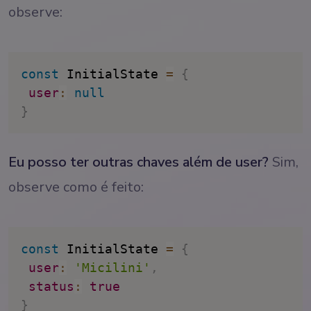
observe:
const
 InitialState 
=
{
user
:
null
}
Eu posso ter outras chaves além de user?
Sim,
observe como é feito:
const
 InitialState 
=
{
user
:
'Micilini'
,
status
:
true
}