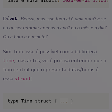
Data e hora atuais
:
2025
-
06
-
02
17
:
51
:
3
Dúvida
:
Beleza, mas isso tudo aí é uma data? E se
eu quiser retornar apenas o ano? ou o mês e o dia?
Ou a hora e o minuto?
Sim, tudo isso é possível com a biblioteca
, mas antes, você precisa entender que o
time
tipo central que representa datas/horas é
essa
:
struct
type Time struct 
{
...
}