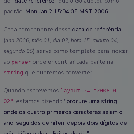
do
"date reference"
que o Go adotou como
padrão:
Mon Jan 2 15:04:05 MST 2006
.
Cada componente dessa
data de referência
(
ano 2006, mês 01, dia 02, hora 15, minuto 04,
) serve como template para indicar
segundo 05
ao
onde encontrar cada parte na
parser
que queremos converter.
string
Quando escrevemos
layout := "2006-01-
, estamos dizendo
"procure uma string
02"
onde os quatro primeiros caracteres sejam o
ano, seguidos de hífen, depois dois dígitos de
mês, hífen e dois dígitos de dia"
.