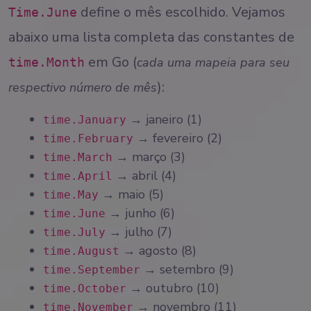
define o mês escolhido. Vejamos
Time.June
abaixo uma lista completa das constantes de
em Go (
cada uma mapeia para seu
time.Month
):
respectivo número de mês
→ janeiro (1)
time.January
→ fevereiro (2)
time.February
→ março (3)
time.March
→ abril (4)
time.April
→ maio (5)
time.May
→ junho (6)
time.June
→ julho (7)
time.July
→ agosto (8)
time.August
→ setembro (9)
time.September
→ outubro (10)
time.October
→ novembro (11)
time.November