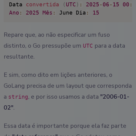
Data 
convertida
(
UTC
)
:
2025
-
06
-
15
00
:
0
Ano
:
2025
M
ês
:
 June Dia
:
15
Repare que, ao não especificar um fuso
distinto, o Go pressupõe um
para a data
UTC
resultante.
E sim, como dito em lições anteriores, o
GoLang precisa de um layout que corresponda
a
, e por isso usamos a data
"2006-01-
string
02"
.
Essa data é importante porque ela faz parte