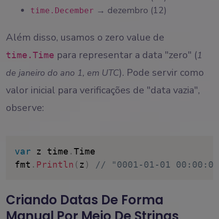
→ dezembro (12)
time.December
Além disso, usamos o zero value de
para representar a data "zero" (
1
time.Time
). Pode servir como
de janeiro do ano 1, em UTC
valor inicial para verificações de "data vazia",
observe:
var
 z time
.
Time

fmt
.
Println
(
z
)
// "0001-01-01 00:00:00
Criando Datas De Forma
Manual Por Meio De Strings