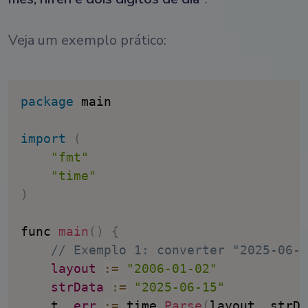
Veja um exemplo prático:
package
 main

import
(
"fmt"
"time"
)
func 
main
(
)
{
// Exemplo 1: converter "2025-06-1
layout
:
=
"2006-01-02"
strData
:
=
"2025-06-15"
	t
,
err
:
=
 time
.
Parse
(
layout
,
 strDa