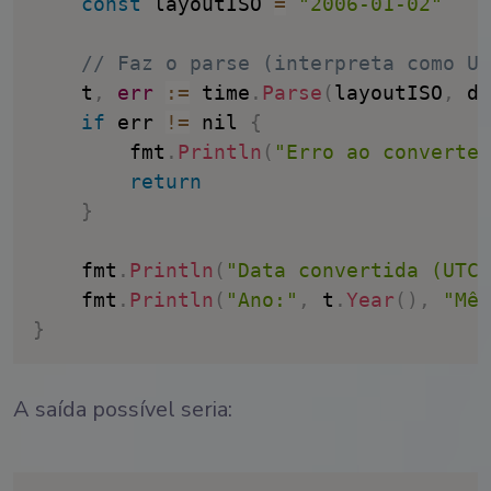
const
 layoutISO 
=
"2006-01-02"
// Faz o parse (interpreta como UT
    t
,
err
:
=
 time
.
Parse
(
layoutISO
,
 da
if
 err 
!=
 nil 
{
        fmt
.
Println
(
"Erro ao converter
return
}
    fmt
.
Println
(
"Data convertida (UTC)
    fmt
.
Println
(
"Ano:"
,
 t
.
Year
(
)
,
"Mês
}
A saída possível seria: