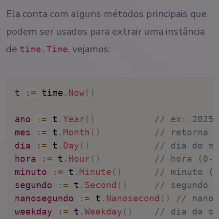
Ela conta com alguns métodos principais que
podem ser usados para extrair uma instância
de
, vejamos:
time.Time
t
:
=
 time
.
Now
(
)
ano
:
=
 t
.
Year
(
)
// ex: 2025
mes
:
=
 t
.
Month
(
)
// retorna t
dia
:
=
 t
.
Day
(
)
// dia do mê
hora
:
=
 t
.
Hour
(
)
// hora (0-2
minuto
:
=
 t
.
Minute
(
)
// minuto (0
segundo
:
=
 t
.
Second
(
)
// segundo (
nanosegundo
:
=
 t
.
Nanosecond
(
)
// nanos
weekday
:
=
 t
.
Weekday
(
)
// dia da se