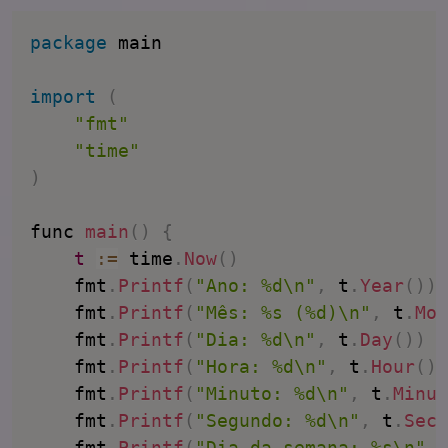
package
 main

import
(
"fmt"
"time"
)
func 
main
(
)
{
t
:
=
 time
.
Now
(
)
    fmt
.
Printf
(
"Ano: %d\n"
,
 t
.
Year
(
)
)
    fmt
.
Printf
(
"Mês: %s (%d)\n"
,
 t
.
Mon
    fmt
.
Printf
(
"Dia: %d\n"
,
 t
.
Day
(
)
)
    fmt
.
Printf
(
"Hora: %d\n"
,
 t
.
Hour
(
)
)
    fmt
.
Printf
(
"Minuto: %d\n"
,
 t
.
Minut
    fmt
.
Printf
(
"Segundo: %d\n"
,
 t
.
Seco
    fmt
.
Printf
(
"Dia da semana: %s\n"
,
 