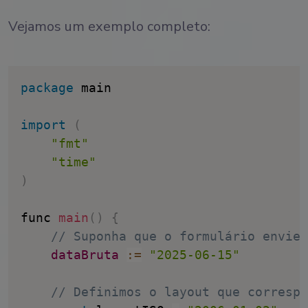
Vejamos um exemplo completo:
package
 main

import
(
"fmt"
"time"
)
func 
main
(
)
{
// Suponha que o formulário envie 
dataBruta
:
=
"2025-06-15"
// Definimos o layout que correspo