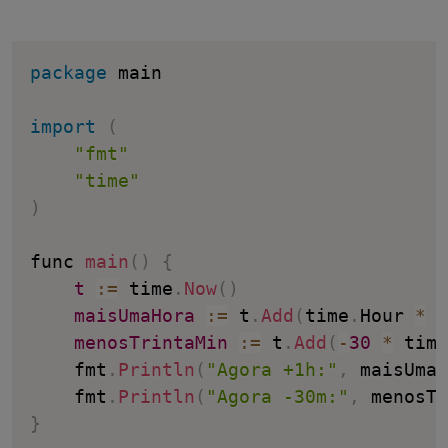
package
 main

import
(
"fmt"
"time"
)
func 
main
(
)
{
t
:
=
 time
.
Now
(
)
maisUmaHora
:
=
 t
.
Add
(
time
.
Hour 
*
1
menosTrintaMin
:
=
 t
.
Add
(
-
30
*
 time
	fmt
.
Println
(
"Agora +1h:"
,
 maisUmaH
	fmt
.
Println
(
"Agora -30m:"
,
 menosTr
}