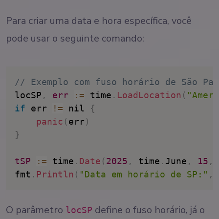
Para criar uma data e hora específica, você
pode usar o seguinte comando:
// Exemplo com fuso horário de São Pau
locSP
,
err
:
=
 time
.
LoadLocation
(
"Ameri
if
 err 
!=
 nil 
{
panic
(
err
)
}
tSP
:
=
 time
.
Date
(
2025
,
 time
.
June
,
15
,
fmt
.
Println
(
"Data em horário de SP:"
,
 
O parâmetro
define o fuso horário, já o
locSP