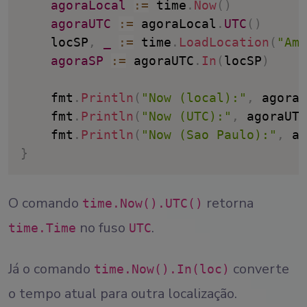
agoraLocal
:
=
 time
.
Now
(
)
agoraUTC
:
=
 agoraLocal
.
UTC
(
)
	locSP
,
_
:
=
 time
.
LoadLocation
(
"Ame
agoraSP
:
=
 agoraUTC
.
In
(
locSP
)
	fmt
.
Println
(
"Now (local):"
,
 agoraL
	fmt
.
Println
(
"Now (UTC):"
,
 agoraUTC
	fmt
.
Println
(
"Now (Sao Paulo):"
,
 ag
}
O comando
retorna
time.Now().UTC()
no fuso
.
time.Time
UTC
Já o comando
converte
time.Now().In(loc)
o tempo atual para outra localização.