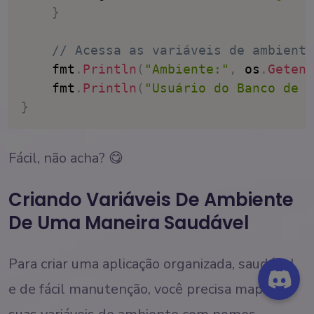
}
// Acessa as variáveis de ambiente
	fmt
.
Println
(
"Ambiente:"
,
 os
.
Getenv
	fmt
.
Println
(
"Usuário do Banco de D
}
Fácil, não acha? 😋
Criando Variáveis De Ambiente
De Uma Maneira Saudável
Para criar uma aplicação organizada, saudável
e de fácil manutenção, você precisa mapear