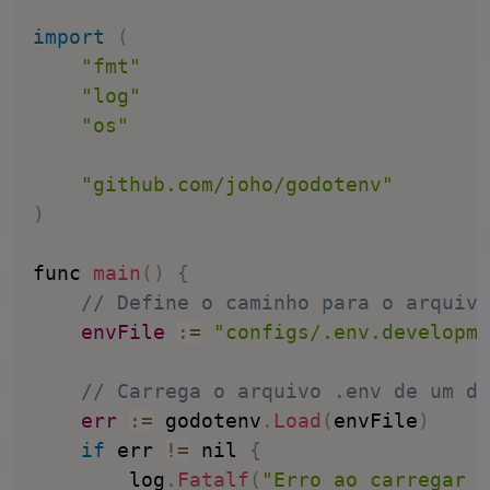
import
(
"fmt"
"log"
"os"
"github.com/joho/godotenv"
)
func 
main
(
)
{
// Define o caminho para o arquivo
envFile
:
=
"configs/.env.developme
// Carrega o arquivo .env de um di
err
:
=
 godotenv
.
Load
(
envFile
)
if
 err 
!=
 nil 
{
		log
.
Fatalf
(
"Erro ao carregar o