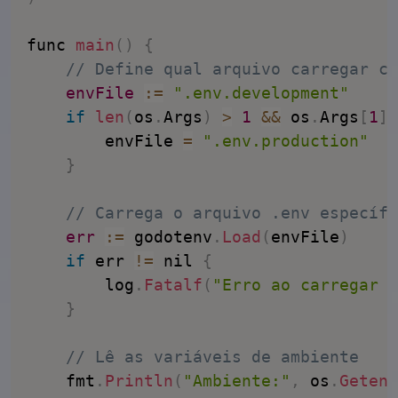
func 
main
(
)
{
// Define qual arquivo carregar co
envFile
:
=
".env.development"
if
len
(
os
.
Args
)
>
1
&&
 os
.
Args
[
1
]
		envFile 
=
".env.production"
}
// Carrega o arquivo .env específi
err
:
=
 godotenv
.
Load
(
envFile
)
if
 err 
!=
 nil 
{
		log
.
Fatalf
(
"Erro ao carregar o
}
// Lê as variáveis de ambiente
	fmt
.
Println
(
"Ambiente:"
,
 os
.
Getenv