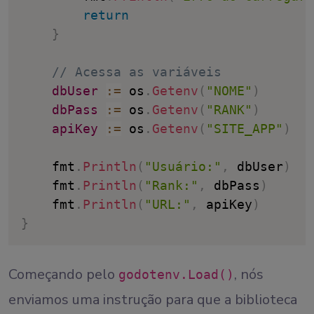
return
}
// Acessa as variáveis
dbUser
:
=
 os
.
Getenv
(
"NOME"
)
dbPass
:
=
 os
.
Getenv
(
"RANK"
)
apiKey
:
=
 os
.
Getenv
(
"SITE_APP"
)
	fmt
.
Println
(
"Usuário:"
,
 dbUser
)
	fmt
.
Println
(
"Rank:"
,
 dbPass
)
	fmt
.
Println
(
"URL:"
,
 apiKey
)
}
Começando pelo
, nós
godotenv.Load()
enviamos uma instrução para que a biblioteca