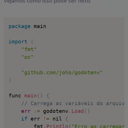
Vejamos como isso pode ser feito:
package
 main

import
(
"fmt"
"os"
"github.com/joho/godotenv"
)
func 
main
(
)
{
// Carrega as variáveis do arquivo
err
:
=
 godotenv
.
Load
(
)
if
 err 
!=
 nil 
{
		fmt
.
Println
(
"Erro ao carregar 